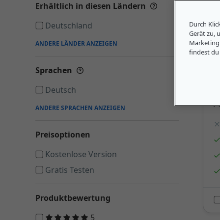
Erhältlich in diesen Ländern
Mehr Details anz
Durch Klic
Deutschland
Gerät zu, 
Marketing
ANDERE LÄNDER ANZEIGEN
findest du
S
V
Sprachen
Mehr Details anzeigen
.
Deutsch
F
ANDERE SPRACHEN ANZEIGEN
Preisoptionen
Kostenlose Version
Gratis Testen
Produktbewertung
5