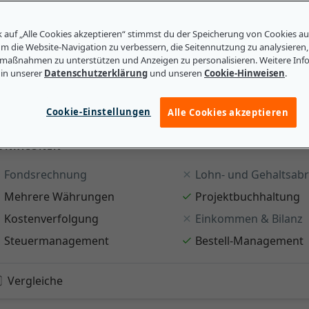
eigen
Stax Bill
k auf „Alle Cookies akzeptieren“ stimmst du der Speicherung von Cookies a
Reviews
4,5
(48)
um die Website-Navigation zu verbessern, die Seitennutzung zu analysieren
maßnahmen zu unterstützen und Anzeigen zu personalisieren. Weitere Inf
 in unserer
Datenschutzerklärung
und unseren
Cookie-Hinweisen
.
etze das Wachstum deines Unternehmen wie die Kunden von F
eröffentlichung, Telematik usw. in Gang. Eliminiere manue
Cookie-Einstellungen
Alle Cookies akzeptieren
.. Mehr erfahren
UNKTIONEN
Fondsrechnung
Lohn- und Gehaltsab
Mehrere Währungen
Projektbuchhaltung
Kostenverfolgung
Einkommen & Bilanz
Steuermanagement
Bestell-Management
Vergleiche