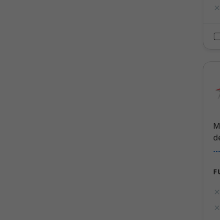
M
d
.
F