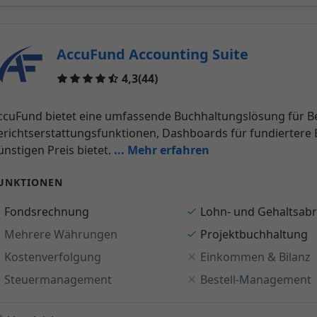
AccuFund Accounting Suite
Reviews
4,3
(44)
ccuFund bietet eine umfassende Buchhaltungslösung für B
erichtserstattungsfunktionen, Dashboards für fundiertere
ünstigen Preis bietet.
... Mehr erfahren
UNKTIONEN
Fondsrechnung
Lohn- und Gehaltsab
Mehrere Währungen
Projektbuchhaltung
Kostenverfolgung
Einkommen & Bilanz
Steuermanagement
Bestell-Management