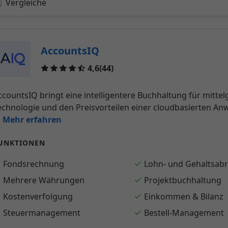
Vergleiche
AccountsIQ
Reviews
4,6
(44)
ccountsIQ bringt eine intelligentere Buchhaltung für mitt
echnologie und den Preisvorteilen einer cloudbasierten An
.. Mehr erfahren
UNKTIONEN
Fondsrechnung
Lohn- und Gehaltsab
Mehrere Währungen
Projektbuchhaltung
Kostenverfolgung
Einkommen & Bilanz
Steuermanagement
Bestell-Management