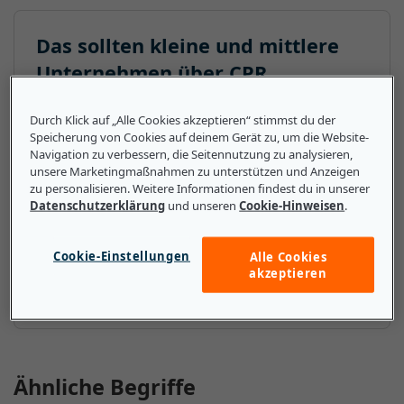
Das sollten kleine und mittlere
Unternehmen über CPR
(Computer-based Patient Record)
Durch Klick auf „Alle Cookies akzeptieren“ stimmst du der
wissen
Speicherung von Cookies auf deinem Gerät zu, um die Website-
Navigation zu verbessern, die Seitennutzung zu analysieren,
Alle großen Gesundheitseinrichtungen und -
unsere Marketingmaßnahmen zu unterstützen und Anzeigen
netzwerke sowie die meisten kleinen Einrichtungen
zu personalisieren. Weitere Informationen findest du in unserer
Datenschutzerklärung
und unseren
Cookie-Hinweisen
.
haben eine Migration von Patientenakten in
Papierform auf CPR durchgeführt. Alle KMU, die
noch Akten in Papierform verwenden, sollten einen
Cookie-Einstellungen
Alle Cookies
Wechsel zu einem CPR-System erwägen, um die
akzeptieren
Prozesse und die Gesamteffizienz zu optimieren.
Ähnliche Begriffe