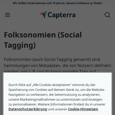
Wir helfen Unternehmen seit 18 Jahren,
bessere Software zu finden
Zum Inhalt springen
Folksonomien (Social
Tagging)
Folksonomien (auch Social Tagging genannt) sind
Sammlungen von Metadaten, die von Nutzern definiert
werden, wie z. B. von Nutzern erstellte Tags auf
Webseiten, in Foren, auf Fotos und in anderen
Onlineinhalten. Diese Tags erleichtern Nutzern die
Durch Klick auf „Alle Cookies akzeptieren“ stimmst du der
Speicherung von Cookies auf deinem Gerät zu, um die Website-
Suche nach bestimmten Inhalten. Ein Foto der Skyline
Navigation zu verbessern, die Seitennutzung zu analysieren,
von New York City könnte z. B. die folgenden
unsere Marketingmaßnahmen zu unterstützen und Anzeigen
Folksonomien aufweisen: „New York City“,
zu personalisieren. Weitere Informationen findest du in unserer
„skyscrapers“, „skyline“ und „city“. Nutzer können auf
Datenschutzerklärung
und unseren
Cookie-Hinweisen
.
die Folksonomie „city“ klicken, um Fotos anderer