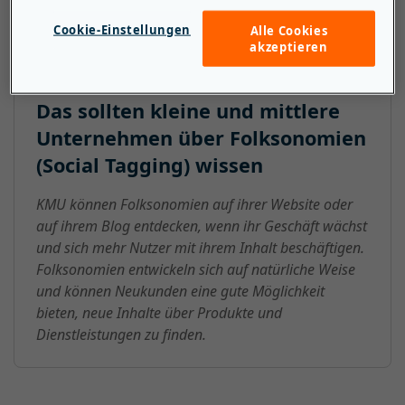
Städte aufzurufen.
Cookie-Einstellungen
Alle Cookies
akzeptieren
Das sollten kleine und mittlere
Unternehmen über Folksonomien
(Social Tagging) wissen
KMU können Folksonomien auf ihrer Website oder
auf ihrem Blog entdecken, wenn ihr Geschäft wächst
und sich mehr Nutzer mit ihrem Inhalt beschäftigen.
Folksonomien entwickeln sich auf natürliche Weise
und können Neukunden eine gute Möglichkeit
bieten, neue Inhalte über Produkte und
Dienstleistungen zu finden.