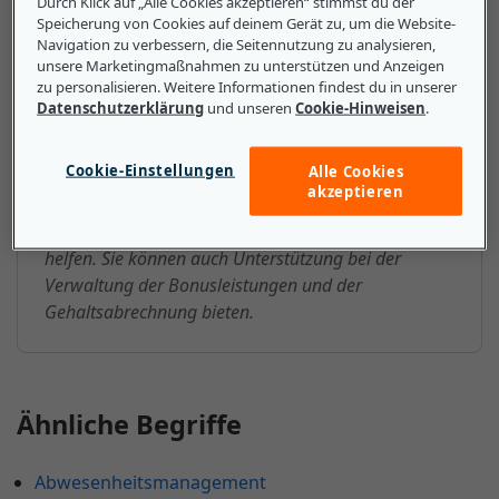
Das sollten kleine und mittlere
Durch Klick auf „Alle Cookies akzeptieren“ stimmst du der
Speicherung von Cookies auf deinem Gerät zu, um die Website-
Unternehmen über SAP-
Navigation zu verbessern, die Seitennutzung zu analysieren,
SuccessFactors-Serviceanbieter
unsere Marketingmaßnahmen zu unterstützen und Anzeigen
zu personalisieren. Weitere Informationen findest du in unserer
wissen
Datenschutzerklärung
und unseren
Cookie-Hinweisen
.
Unternehmen können SAP-SuccessFactors-
Cookie-Einstellungen
Alle Cookies
Serviceanbieter nutzen, um HR-Prozesse zu
akzeptieren
verwalten. Diese Anbieter können beim Onboarding,
bei der Schulung und beim Leistungsmanagement
helfen. Sie können auch Unterstützung bei der
Verwaltung der Bonusleistungen und der
Gehaltsabrechnung bieten.
Ähnliche Begriffe
Abwesenheitsmanagement