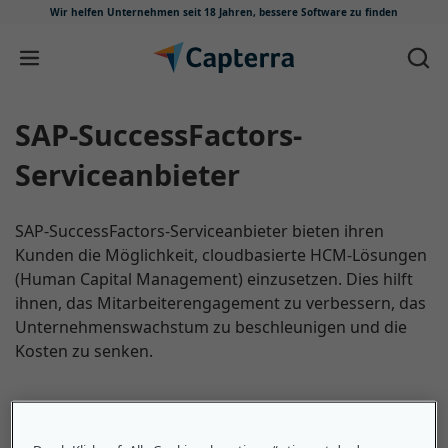
Wir helfen Unternehmen seit 18 Jahren,
bessere Software zu finden
Zum Inhalt springen
SAP-SuccessFactors-
Serviceanbieter
SAP-SuccessFactors-Serviceanbieter bieten ihren
Kunden die Möglichkeit, cloudbasierte HCM-Lösungen
(Human Capital Management) einzusetzen. Dies hilft
ihnen, das Mitarbeiterengagement zu verbessern, das
Unternehmenswachstum zu beschleunigen und die
Kosten zu senken.