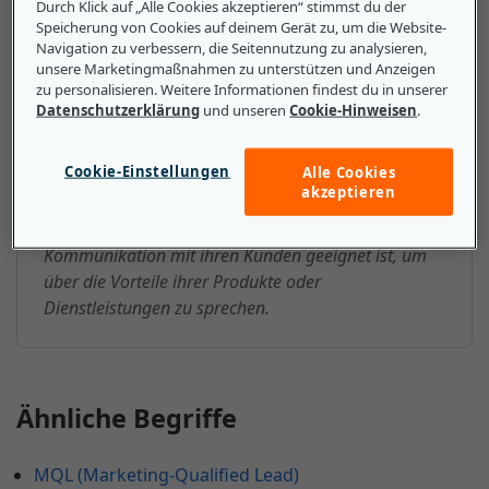
Durch Klick auf „Alle Cookies akzeptieren“ stimmst du der
Speicherung von Cookies auf deinem Gerät zu, um die Website-
Das sollten kleine und mittlere
Navigation zu verbessern, die Seitennutzung zu analysieren,
Unternehmen über
unsere Marketingmaßnahmen zu unterstützen und Anzeigen
zu personalisieren. Weitere Informationen findest du in unserer
Marketingkanal wissen
Datenschutzerklärung
und unseren
Cookie-Hinweisen
.
Die Kommunikation über Marketingkanäle ist selbst
Cookie-Einstellungen
Alle Cookies
für das kleinste Unternehmen unverzichtbar. KMU
akzeptieren
müssen entscheiden, welcher Kanal oder welche
Kombination von Kanälen am besten zur
Kommunikation mit ihren Kunden geeignet ist, um
über die Vorteile ihrer Produkte oder
Dienstleistungen zu sprechen.
Ähnliche Begriffe
MQL (Marketing-Qualified Lead)