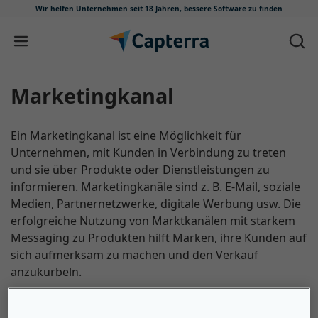
Wir helfen Unternehmen seit 18 Jahren,
bessere Software zu finden
Zum Inhalt springen
Marketingkanal
Ein Marketingkanal ist eine Möglichkeit für
Unternehmen, mit Kunden in Verbindung zu treten
und sie über Produkte oder Dienstleistungen zu
informieren. Marketingkanäle sind z. B. E-Mail, soziale
Medien, Partnernetzwerke, digitale Werbung usw. Die
erfolgreiche Nutzung von Marktkanälen mit starkem
Messaging zu Produkten hilft Marken, ihre Kunden auf
sich aufmerksam zu machen und den Verkauf
anzukurbeln.