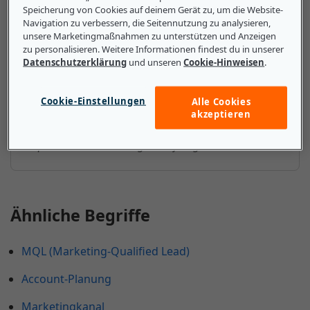
Unternehmen über CSO (Chief
Speicherung von Cookies auf deinem Gerät zu, um die Website-
Navigation zu verbessern, die Seitennutzung zu analysieren,
Sales Officer) wissen
unsere Marketingmaßnahmen zu unterstützen und Anzeigen
zu personalisieren. Weitere Informationen findest du in unserer
Ein Chief Sales Officer ist die ranghöchste
Datenschutzerklärung
und unseren
Cookie-Hinweisen
.
Vertriebsposition in einem Unternehmen. Seine Rolle
soll die Arbeitsbelastung des CEO verringern. In sehr
Cookie-Einstellungen
Alle Cookies
kleinen Unternehmen kann der CEO als CSO
akzeptieren
fungieren, bis die Organisation so groß ist, dass eine
separate CSO-Position gerechtfertigt ist.
Ähnliche Begriffe
MQL (Marketing-Qualified Lead)
Account-Planung
Marketingkanal