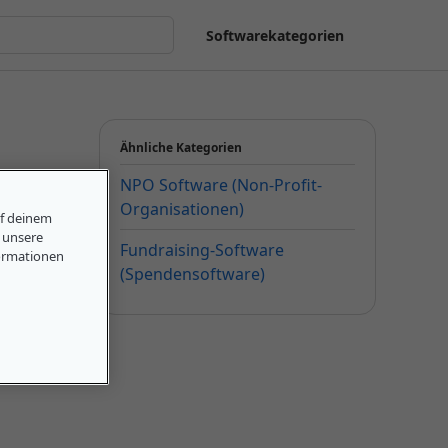
Softwarekategorien
Ähnliche Kategorien
NPO Software (Non-Profit-
Organisationen)
uf deinem
, unsere
Fundraising-Software
ormationen
(Spendensoftware)