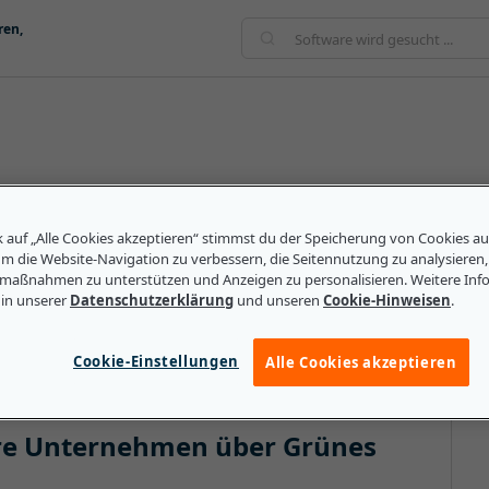
ren,
sammenhang mit Investitionen in Umweltinitiativen
en Sinne. Grünes Geld kann aus dem Verkauf von
k auf „Alle Cookies akzeptieren“ stimmst du der Speicherung von Cookies a
eugen und CO₂-Steuervergünstigungen stammen. Das
um die Website-Navigation zu verbessern, die Seitennutzung zu analysieren
maßnahmen zu unterstützen und Anzeigen zu personalisieren. Weitere Inf
ngenen zehn Jahre gestiegen, da sich immer mehr
 in unserer
Datenschutzerklärung
und unseren
Cookie-Hinweisen
.
Vorteile eines Übergangs zu einer grüneren
Cookie-Einstellungen
Alle Cookies akzeptieren
lere Unternehmen über Grünes