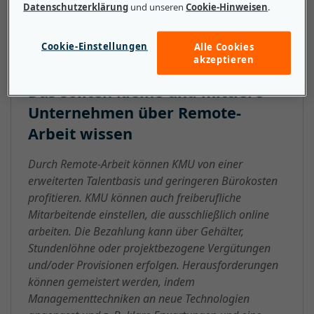
um körperliche Arbeit. Remote-Arbeit wird auch
Datenschutzerklärung
und unseren
Cookie-Hinweisen
.
Fernarbeit genannt.
Cookie-Einstellungen
Alle Cookies
akzeptieren
Das sollten kleine und mittlere
Unternehmen über Remote-
Arbeit wissen
Durch Remote-Arbeit können KMU von einer
erweiterten Talentbasis und geringeren Bürokosten
profitieren. KMU können auch freiberufliche
Mitarbeitende einstellen, die ausschließlich online
arbeiten. Die Bezahlung kann über Gehälter,
Stundenlöhne oder projektbezogene Vergütungen
und/oder Provisionen erfolgen. Herausforderungen
können gemeistert werden, indem
Managementtechniken an neue Technologien