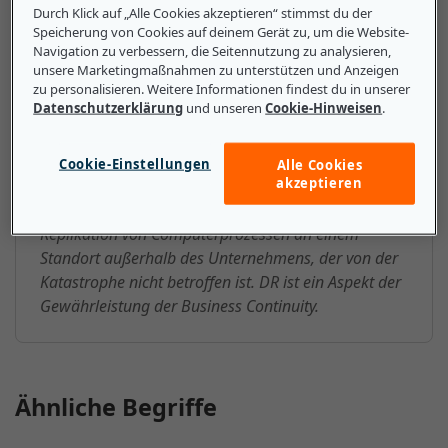
Durch Klick auf „Alle Cookies akzeptieren“ stimmst du der
Speicherung von Cookies auf deinem Gerät zu, um die Website-
Navigation zu verbessern, die Seitennutzung zu analysieren,
Das sollten kleine und mittlere
unsere Marketingmaßnahmen zu unterstützen und Anzeigen
Unternehmen über DR (Disaster
zu personalisieren. Weitere Informationen findest du in unserer
Datenschutzerklärung
und unseren
Cookie-Hinweisen
.
Recovery) wissen
Verschiedene DR-Methoden können Teil des Disaster-
Cookie-Einstellungen
Alle Cookies
akzeptieren
Recovery-Plans eines Unternehmens sein. DR beruht
in der Regel auf dem Kopieren von Daten und der
Replikation von Computerprozessen an einem
Standort außerhalb des Unternehmens, der von der
Katastrophe nicht betroffen ist. DR ist ein Aspekt der
Gewährleistung der Business Continuity.
Ähnliche Begriffe