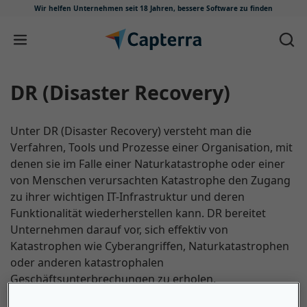
Wir helfen Unternehmen seit 18 Jahren,
bessere Software zu finden
Zum Inhalt springen
DR (Disaster Recovery)
Unter DR (Disaster Recovery) versteht man die
Verfahren, Tools und Prozesse einer Organisation, mit
denen sie im Falle einer Naturkatastrophe oder einer
von Menschen verursachten Katastrophe den Zugang
zu ihrer wichtigen IT-Infrastruktur und deren
Funktionalität wiederherstellen kann. DR bereitet
Unternehmen darauf vor, sich effektiv von
Katastrophen wie Cyberangriffen, Naturkatastrophen
oder anderen katastrophalen
Geschäftsunterbrechungen zu erholen.