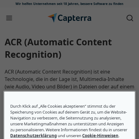
Wir helfen Unternehmen seit 18 Jahren,
bessere Software zu finden
Zum Inhalt springen
ACR (Automatic Content
Recognition)
ACR (Automatic Content Recognition) ist eine
Technologie, die in der Lage ist, Multimedia-Inhalte
(wie Audio, Video und Bilder) in Dateien oder auf einem
Gerät zu identifizieren. Bei der ACR-Technologie wird
ein Teil des Inhalts als Stichprobe entnommen, die
Durch Klick auf „Alle Cookies akzeptieren“ stimmst du der
dann mit einem Inhaltsrepository verglichen wird, um
Speicherung von Cookies auf deinem Gerät zu, um die Website-
Übereinstimmungen über digitale Fingerabdrücke
Navigation zu verbessern, die Seitennutzung zu analysieren,
oder Wasserzeichen zu identifizieren. Zu den
unsere Marketingmaßnahmen zu unterstützen und Anzeigen
zu personalisieren. Weitere Informationen findest du in unserer
Anwendungsfällen dieser Technologie gehören Video-
Datenschutzerklärung
und unseren
Cookie-Hinweisen
.
Hosting-Plattformen wie YouTube, die ACR zum