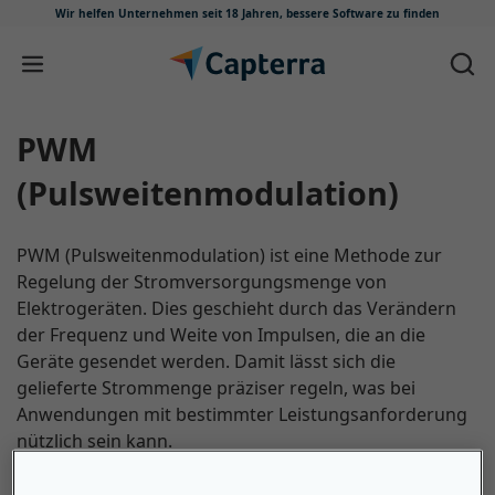
Wir helfen Unternehmen seit 18 Jahren,
bessere Software zu finden
Zum Inhalt springen
PWM
(Pulsweitenmodulation)
PWM (Pulsweitenmodulation) ist eine Methode zur
Regelung der Stromversorgungsmenge von
Elektrogeräten. Dies geschieht durch das Verändern
der Frequenz und Weite von Impulsen, die an die
Geräte gesendet werden. Damit lässt sich die
gelieferte Strommenge präziser regeln, was bei
Anwendungen mit bestimmter Leistungsanforderung
nützlich sein kann.