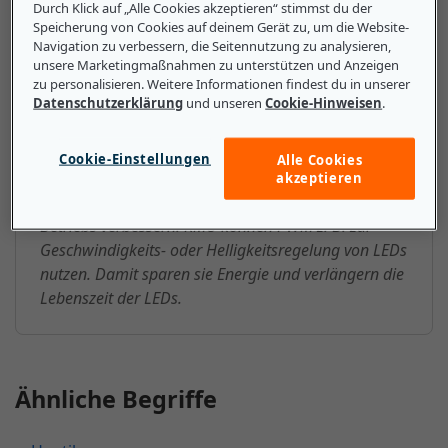
Durch Klick auf „Alle Cookies akzeptieren“ stimmst du der
Speicherung von Cookies auf deinem Gerät zu, um die Website-
Das sollten kleine und mittlere
Navigation zu verbessern, die Seitennutzung zu analysieren,
unsere Marketingmaßnahmen zu unterstützen und Anzeigen
Unternehmen über PWM
zu personalisieren. Weitere Informationen findest du in unserer
Datenschutzerklärung
und unseren
Cookie-Hinweisen
.
(Pulsweitenmodulation) wissen
Mit PWM kann eine Vielzahl von Geräten wie
Cookie-Einstellungen
Alle Cookies
Motoren und Lüfter geregelt werden. Damit können
akzeptieren
KMU Energiekosten sparen und die Effizienz ihres
Betriebs verbessern. KMU können PWM z. B. zur
Geschwindigkeits- oder Helligkeitsregelung von LEDs
nutzen. Damit sparen sie Energie und verlängern die
Lebenszeit der LEDs.
Ähnliche Begriffe