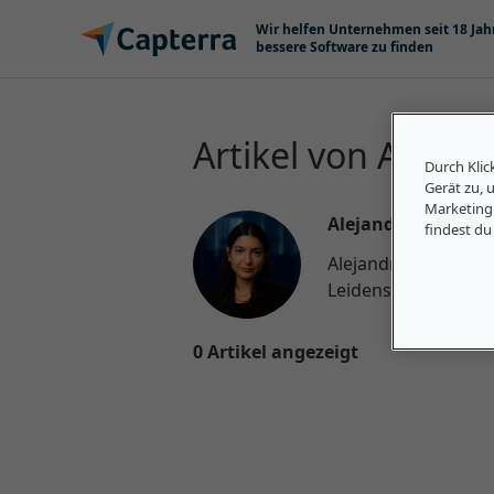
Zum Inhalt springen
Wir helfen Unternehmen seit 18 Jah
bessere Software zu finden
Artikel von Alejan
Durch Klic
Gerät zu, 
Marketing
Alejandra Aranda
findest du
Alejandra ist Conten
Leidenschaften: Lite
0 Artikel angezeigt