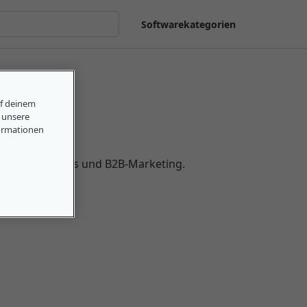
Softwarekategorien
uf deinem
, unsere
ormationen
Technologietrends und B2B-Marketing. 