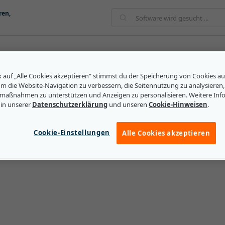
ren,
dra Aranda
k auf „Alle Cookies akzeptieren“ stimmst du der Speicherung von Cookies a
um die Website-Navigation zu verbessern, die Seitennutzung zu analysieren
maßnahmen zu unterstützen und Anzeigen zu personalisieren. Weitere Inf
 in unserer
Datenschutzerklärung
und unseren
Cookie-Hinweisen
.
t Analyst und Journalistin für Capterra. Spezialisiert auf 
ratur, Reisen und Krimis.
Cookie-Einstellungen
Alle Cookies akzeptieren